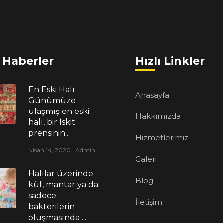
 Haberler
Hızlı Linkler
En Eski Halı
Anasayfa
Günümüze
ulaşmış en eski
Hakkımızda
halı, bir İskit
prensinin...
Hizmetlerimiz
Nisan 14, 2020
Admin
Galeri
Halılar üzerinde
Blog
küf, mantar ya da
sadece
İletişim
bakterilerin
oluşmasında ...