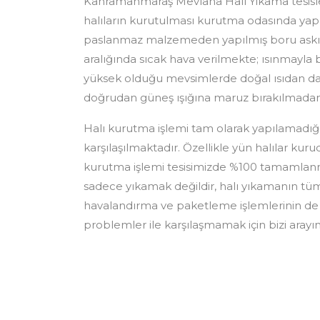
Kahramanmaraş Mevlana Halı Yıkama tesisleri
halıların kurutulması kurutma odasında yapı
paslanmaz malzemeden yapılmış boru askılara
aralığında sıcak hava verilmekte; ısınmayla b
yüksek olduğu mevsimlerde doğal ısıdan da y
doğrudan güneş ışığına maruz bırakılmadan 
Halı kurutma işlemi tam olarak yapılamadığı
karşılaşılmaktadır. Özellikle yün halılar kuru
kurutma işlemi tesisimizde %100 tamamlanm
sadece yıkamak değildir, halı yıkamanın tüm
havalandırma ve paketleme işlemlerinin de 
problemler ile karşılaşmamak için bizi arayın