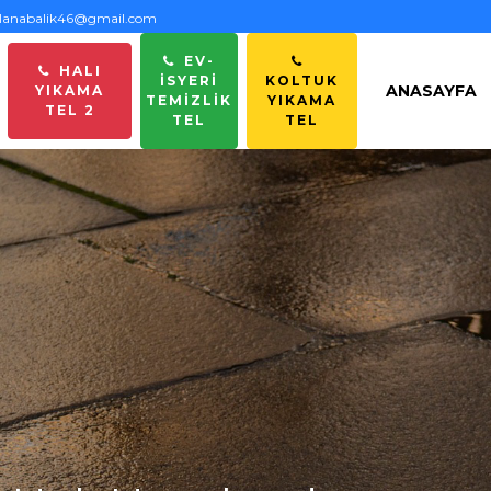
anabalik46@gmail.com
EV-
HALI
İSYERİ
KOLTUK
ANASAYFA
YIKAMA
TEMİZLİK
YIKAMA
TEL 2
TEL
TEL