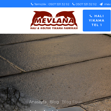
Temizlik : 0507 531 32 92
0507 531 32 92
mevl
HALI
YIKAMA
TEL 1
Anasayfa
Blog
Blog Four