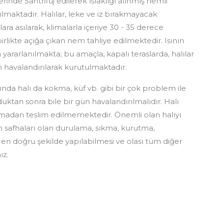
nde Santrifüj edilerek ıslaklığı alınmış nemli
lmaktadır. Halılar, leke ve iz bırakmayacak
 asılarak, klimalarla içeriye 30 - 35 derece
irlikte açığa çıkan nem tahliye edilmektedir. Isının
ararlanılmakta; bu amaçla, kapalı teraslarda, halılar
havalandırılarak kurutulmaktadır.
nda halı da kokma, küf vb. gibi bir çok problem ile
duktan sonra bile bir gün havalandırılmalıdır. Halı
adan teslim edilmemektedir. Önemli olan halıyı
 safhaları olan durulama, sıkma, kurutma,
en doğru şekilde yapılabilmesi ve olası tüm diğer
ız.