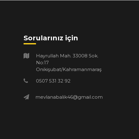
Sorularınız için
Hayrullah Mah. 33008 Sok.
No:17
Onikişubat/Kahramanmaraş
0507 531 32 92
mevlanabalik46@gmail.com